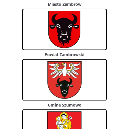
Miasto Zambrów
Powiat Zambrowski
Gmina Szumowo