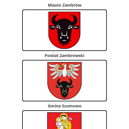
Miasto Zambrów
Powiat Zambrowski
Gmina Szumowo