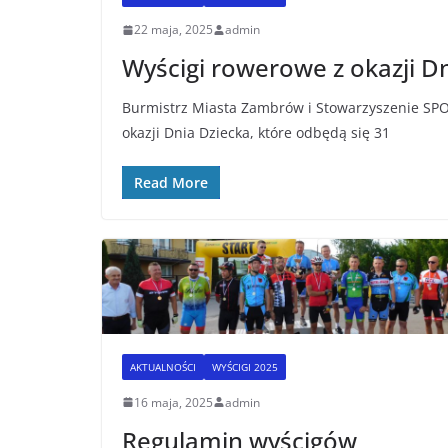
22 maja, 2025
admin
Wyścigi rowerowe z okazji D
Burmistrz Miasta Zambrów i Stowarzyszenie SPO
okazji Dnia Dziecka, które odbędą się 31
Read More
AKTUALNOŚCI
WYŚCIGI 2025
16 maja, 2025
admin
Regulamin wyścigów