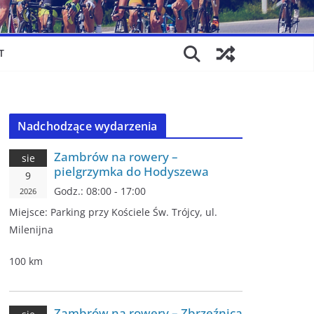
T
Nadchodzące wydarzenia
Zambrów na rowery –
sie
pielgrzymka do Hodyszewa
9
Godz.:
08:00 - 17:00
2026
Miejsce:
Parking przy Kościele Św. Trójcy, ul.
Milenijna
100 km
Zambrów na rowery – Zbrzeźnica