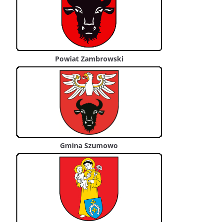
Powiat Zambrowski
Gmina Szumowo