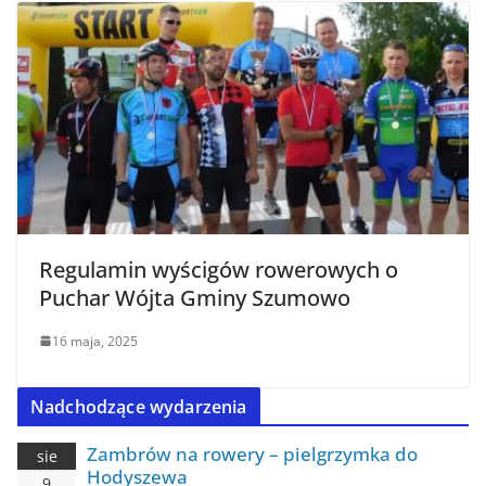
Regulamin wyścigów rowerowych o
Puchar Wójta Gminy Szumowo
16 maja, 2025
Nadchodzące wydarzenia
Zambrów na rowery – pielgrzymka do
sie
Hodyszewa
9