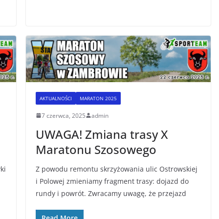
AKTUALNOŚCI
MARATON 2025
7 czerwca, 2025
admin
UWAGA! Zmiana trasy X
Maratonu Szosowego
ki
Z powodu remontu skrzyżowania ulic Ostrowskiej
i Polowej zmieniamy fragment trasy: dojazd do
rundy i powrót. Zwracamy uwagę, że przejazd
Read More