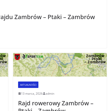
 rajdu Zambrów – Ptaki – Zambrów
AKTUALNOŚCI
13 marca, 2026
admin
Rajd rowerowy Zambrów –
Ptaki – Zambrów