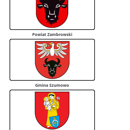
Powiat Zambrowski
Gmina Szumowo