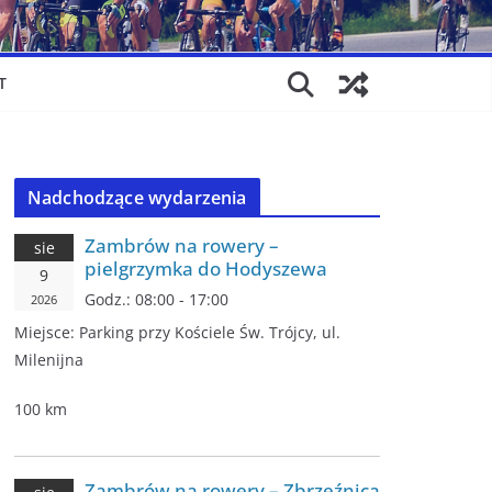
T
Nadchodzące wydarzenia
Zambrów na rowery –
sie
pielgrzymka do Hodyszewa
9
Godz.:
08:00 - 17:00
2026
Miejsce:
Parking przy Kościele Św. Trójcy, ul.
Milenijna
100 km
Zambrów na rowery – Zbrzeźnica