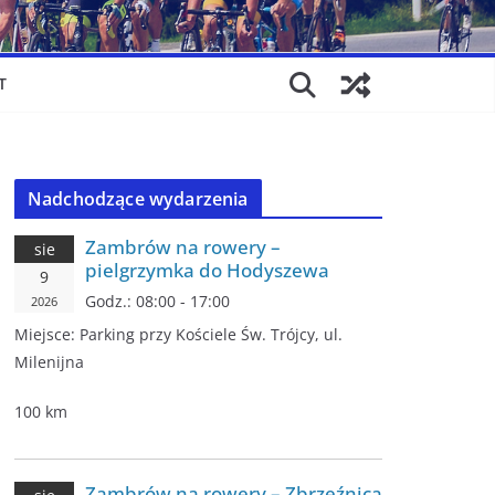
T
Nadchodzące wydarzenia
Zambrów na rowery –
sie
pielgrzymka do Hodyszewa
9
Godz.:
08:00 - 17:00
2026
Miejsce:
Parking przy Kościele Św. Trójcy, ul.
Milenijna
100 km
Zambrów na rowery – Zbrzeźnica