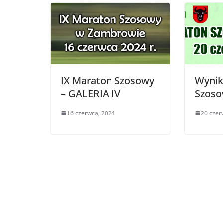
IX Maraton Szosowy
Wynik
– GALERIA IV
Szos
16 czerwca, 2024
20 czer