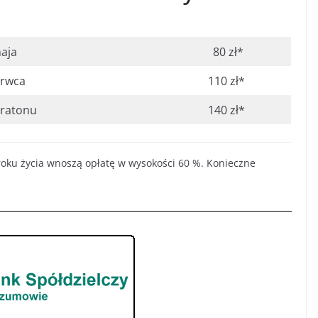
aja
80 zł*
erwca
110 zł*
ratonu
140 zł*
8 roku życia wnoszą opłatę w wysokości 60 %. Konieczne