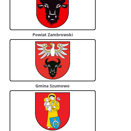
Powiat Zambrowski
Gmina Szumowo