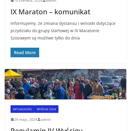
10 czerwca, 2024
admin
IX Maraton – komunikat
Informujemy, że zmiana dystansu i wnioski dotyczące
przydziału do grupy startowej w IX Maratonie
Szosowym są możliwe tylko do dnia
Read More
AKTUALNOŚCI
WYŚCIGI 2024
29 maja, 2024
admin
Regulamin IV Wyścigu