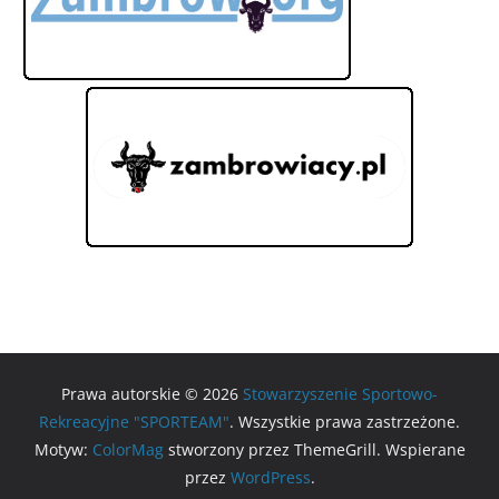
Prawa autorskie © 2026
Stowarzyszenie Sportowo-
Rekreacyjne "SPORTEAM"
. Wszystkie prawa zastrzeżone.
Motyw:
ColorMag
stworzony przez ThemeGrill. Wspierane
przez
WordPress
.